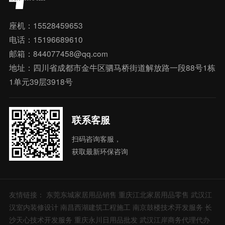
座机：15528459653
电话：15196689610
邮箱：844077458@qq.com
地址：四川省成都市金牛区驷马桥街道解放路一段88号1栋
1单元39层3918号
联系客服
扫码咨询客服，
获取最新环保咨询
友情链接：
东莞东城家居用品销售
重庆江北家居用品零售
武汉江
汉室内装修设计
南昌西湖建筑工程施工
南京鼓楼技术开发服务
长
沙天心技术开发服务
重庆永川日用品批发
武汉江岸商务代理代办